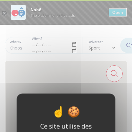
Panneau de gestion des cookies
Nohô
Open
The platform for enthusiasts
When?
Where?
Universe?
Ce site utilise des