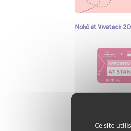
Nohô at Vivatech 2
Other media are talk
Ce site util