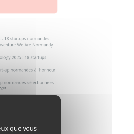
 :
18 startups normandes
 l’aventure We Are Normandy
ology 2025 : 18 startups
art-up normandes à l’honneur
-up normandes sélectionnées
2025
ceux que vous