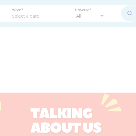
When?
Universe?
SE