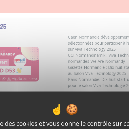
025
Caen Normandie développement
sélectionnées pour participer à
sur Viva Technology 2025
CCI Normandinamik :
Viva Techn
normandes We Are Normandy
Gazette Normandie :
Dix-huit st
au Salon Viva Technology 2025
Paris Normandie:
Dix-huit start
pour le salon Viva Technologie 
ing about Nohô!
ise des cookies et vous donne le contrôle sur 