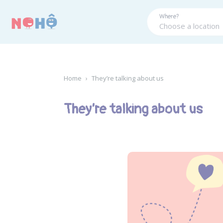
Panneau de gestion des cookies
Where?
Home
›
They’re talking about us
They’re talking about us