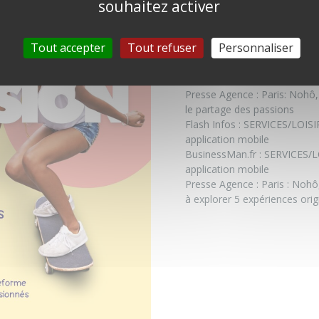
souhaitez activer
Tout accepter
Tout refuser
Personnaliser
Presse Agence :
Paris: Nohô, 
le partage des passions
Flash Infos :
SERVICES/LOISIR
application mobile
BusinessMan.fr :
SERVICES/L
application mobile
Presse Agence :
Paris : Nohô,
à explorer 5 expériences ori