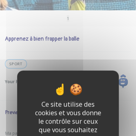
1
Apprenez à bien frapper la balle
SPORT
Your host :
William G.
Ce site utilise des
cookies et vous donne
Preview
le contrôle sur ceux
que vous souhaitez
Ma passion pour le tennis je la pratique depuis 25 ans.