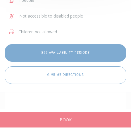
1 people
Not accessible to disabled people
Children not allowed
SEE AVAILABILITY PERIODS
GIVE ME DIRECTIONS
BOOK
Home
Advertisements
Messages
Publish
Account