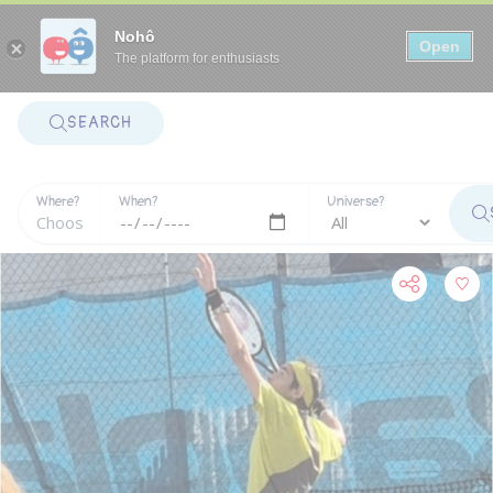
Panneau de gestion des cookies
Nohô
Open
The platform for enthusiasts
SEARCH
Where?
When?
Universe?