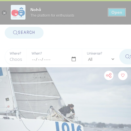
Panneau de gestion des cookies
Nohô
Open
The platform for enthusiasts
SEARCH
Where?
When?
Universe?