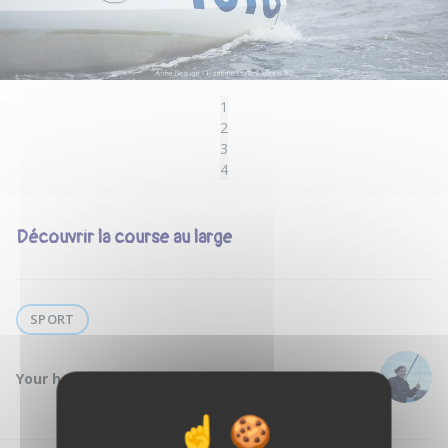
1
2
3
4
Découvrir la course au large
SPORT
Your host :
Margot V.