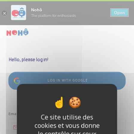
Panneau de gestion des cookies
Nohô
Open
The platform for enthusiasts
Hello, please log in!
LOG IN WITH GOOGLE
or
Email address
Ce site utilise des
cookies et vous donne
le contrôle sur ceux