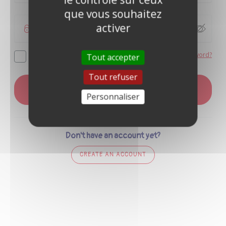
que vous souhaitez
activer
Forgot your password?
Remember me
Tout accepter
Tout refuser
LOG IN
Personnaliser
Don't have an account yet?
CREATE AN ACCOUNT