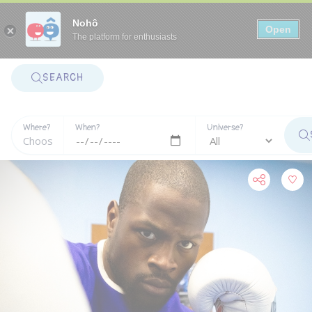
Panneau de gestion des cookies
Nohô
Open
The platform for enthusiasts
SEARCH
Where?
When?
Universe?