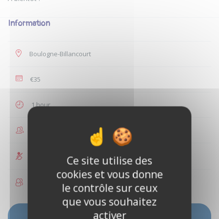
Information
Boulogne-Billancourt
€35
1 hour
1 people
Not accessible to disabled people
Ce site utilise des
cookies et vous donne
Children allowed
le contrôle sur ceux
que vous souhaitez
activer
SEE AVAILABILITY PERIODS