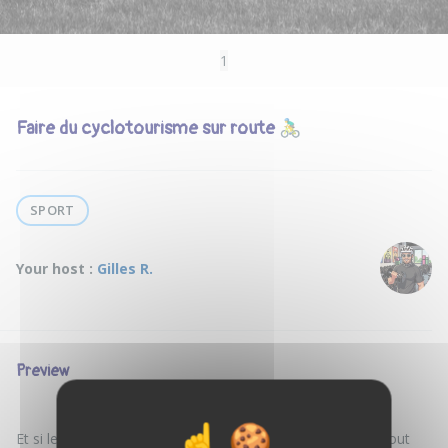
1
Faire du cyclotourisme sur route 🚴‍♂️
SPORT
Your host :
Gilles R.
Preview
Et si le meilleur moyen de découvrir un territoire… c’était tout