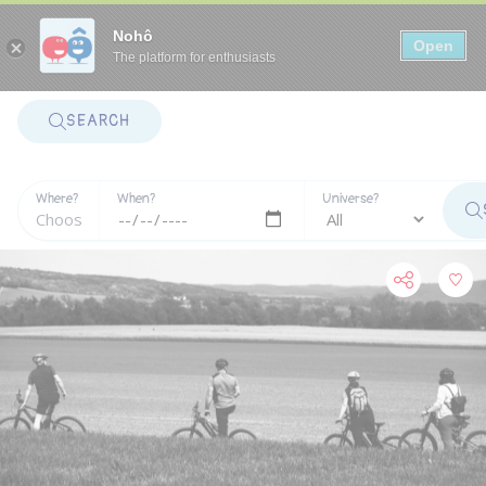
Panneau de gestion des cookies
Nohô
Open
The platform for enthusiasts
SEARCH
Where?
When?
Universe?