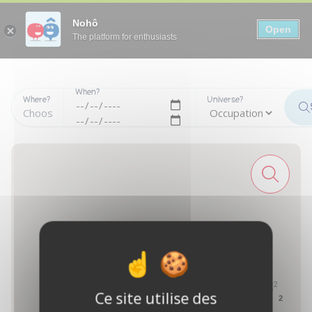
Panneau de gestion des cookies
Nohô
Open
The platform for enthusiasts
When?
Where?
Universe?
2
Ce site utilise des
2