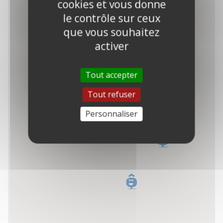
cookies et vous donne
le contrôle sur ceux
que vous souhaitez
2
2
2
activer
3
Tout accepter
Tout refuser
Personnaliser