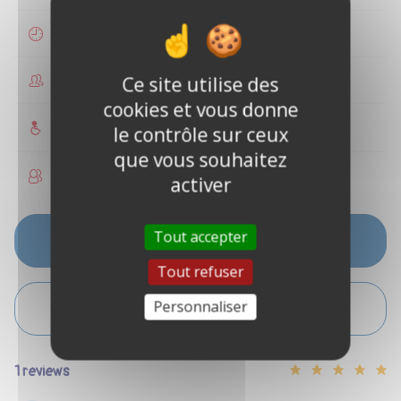
1 hour
Ce site utilise des
1 to 6 people
cookies et vous donne
Accessible to disabled people
le contrôle sur ceux
que vous souhaitez
Children allowed
activer
Tout accepter
SEE AVAILABILITY PERIODS
Tout refuser
Personnaliser
GIVE ME DIRECTIONS
1 reviews