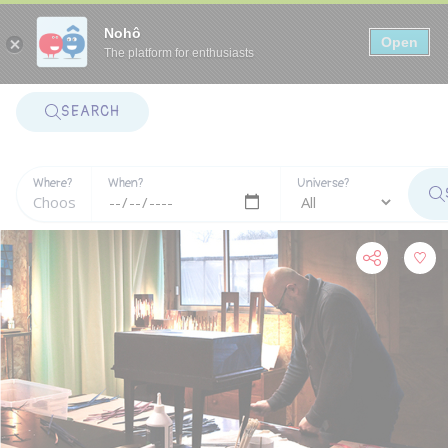
Panneau de gestion des cookies
Nohô
Open
The platform for enthusiasts
SEARCH
Where?
When?
Universe?