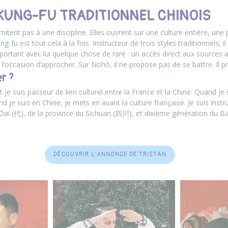
 KUNG-FU TRADITIONNEL CHINOIS
imitent pas à une discipline. Elles ouvrent sur une culture entière, une
-fu est tout cela à la fois. Instructeur de trois styles traditionnels, il
 portant avec lui quelque chose de rare : un accès direct aux sources 
l’occasion d’approcher. Sur Nohô, il ne propose pas de se battre. Il
r ?
t je suis passeur de lien culturel entre la France et la Chine. Quand je
d je suis en Chine, je mets en avant la culture française. Je suis instr
 Dai (代), de la province du Sichuan (四川), et dixième génération du B
DÉCOUVRIR L'ANNONCE DE TRISTAN