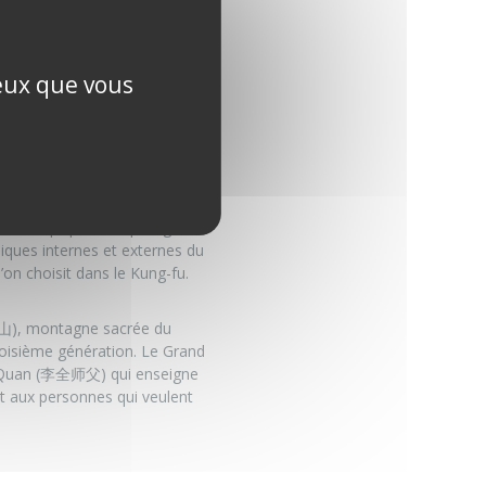
entissage, six mois en France,
 nous en parler ?
ceux que vous
e père en fils depuis de
s du dernier empereur de
st ce qui parle au plus grand
iques internes et externes du
’on choisit dans le Kung-fu.
峨眉山), montagne sacrée du
roisième génération. Le Grand
Li Quan (李全师父) qui enseigne
ôt aux personnes qui veulent