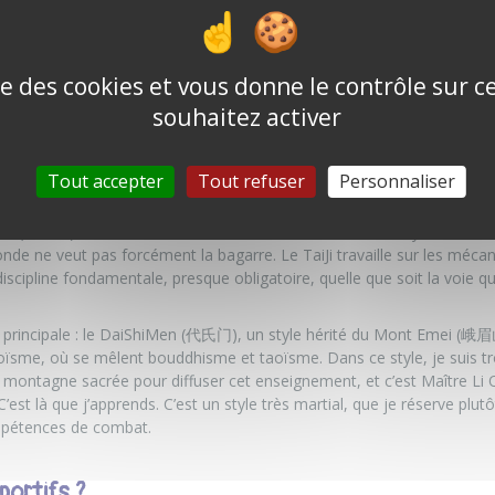
is 2024, je fais des allers-retours en Chine pour approfondir mon appr
ignes trois styles différents. Est-ce que tu peux
ise des cookies et vous donne le contrôle sur 
souhaitez activer
 (八极拳), le style de la famille Wu (吴). C’est un style qui se transmet d
t historiquement connu pour avoir été utilisé par les gardes du corp
C’est un style très explosif, qui m’a plu immédiatement.
Tout accepter
Tout refuser
Personnaliser
uan (太极拳), ou Tai-chi comme on dit en France, dans le style Chen. C’e
de ne veut pas forcément la bagarre. Le TaiJi travaille sur les mécan
iscipline fondamentale, presque obligatoire, quelle que soit la voie qu
e principale : le DaiShiMen (代氏门), un style hérité du Mont Emei (
ïsme, où se mêlent bouddhisme et taoïsme. Dans ce style, je suis t
a montagne sacrée pour diffuser cet enseignement, et c’est Maître 
st là que j’apprends. C’est un style très martial, que je réserve plut
mpétences de combat.
sportifs ?