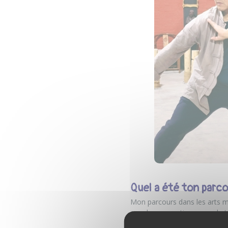
Quel a été ton parco
Mon parcours dans les arts ma
ans de gymnastique au sol et a
Shaolin. Mais ça ne correspond