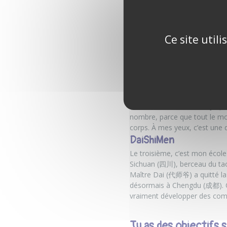
le club de BaJi Quan. Et depu
six mois en Chine.
Tu pratiques et ense
Ce site util
BaJi Quan
Le premier, c’est le BaJi Quan
nombreuses générations. Il es
Chine, sous la dynastie Qing. 
TaiJi Quan
Le deuxième, c’est le TaiJi Q
nombre, parce que tout le mon
corps. À mes yeux, c’est une d
DaiShiMen
Le troisième, c’est mon écol
Sichuan (四川), berceau du tao
Maître Dai (代师爷) a quitté l
désormais à Chengdu (成都). C’e
vraiment développer des co
Tu as des objectifs 