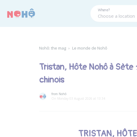
Panneau de gestion des cookies
Where?
Nohô: the mag
›
Le monde de Nohô
Tristan, Hôte Nohô à Sète :
chinois
from Nohô
On Monday 03 August 2026 at 13:34
TRISTAN, HÔTE