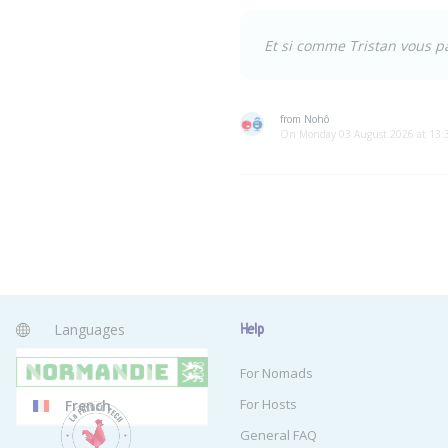
Et si comme Tristan vous p
from Nohô
On Monday 03 August 2026 at 13:
Languages
Help
English
For Nomads
For Hosts
French
General FAQ