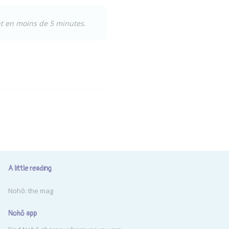
t
en moins de 5 minutes.
A little reading
Nohô: the mag
Nohô app