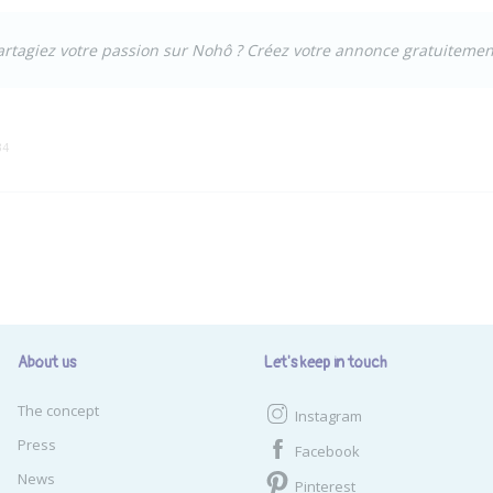
artagiez votre passion sur Nohô ?
Créez votre annonce gratuitemen
34
About us
Let's keep in touch
The concept
Instagram
Press
Facebook
News
Pinterest