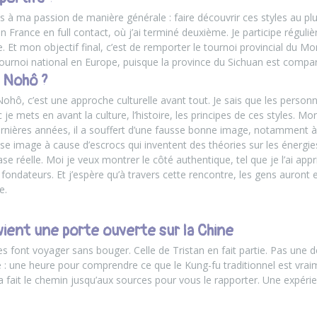
és à ma passion de manière générale : faire découvrir ces styles au plu
n France en full contact, où j’ai terminé deuxième. Je participe réguli
 Et mon objectif final, c’est de remporter le tournoi provincial du Mo
ournoi national en Europe, puisque la province du Sichuan est comparab
 Nohô ?
Nohô, c’est
une approche culturelle
avant tout. Je sais que les person
je mets en avant la culture, l’histoire, les principes de ces styles. Mon
dernières années, il a souffert d’une fausse bonne image, notamment
se image à cause d’escrocs qui inventent des théories sur les énergi
se réelle. Moi je veux montrer le côté authentique, tel que je l’ai app
fondateurs. Et j’espère qu’à travers cette rencontre, les gens auront e
e.
ient une porte ouverte sur la Chine
es font voyager sans bouger. Celle de Tristan en fait partie. Pas une
: une heure pour comprendre ce que le Kung-fu traditionnel est vraiment
a fait le chemin jusqu’aux sources pour vous le rapporter. Une expérie