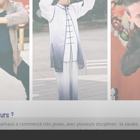
urs ?
rtiaux a commencé très jeune, avec plusieurs disciplines : la savate, 
ux agrès. Il y a six ans, j’ai commencé le Kung-fu sérieusement, en co
ait pas vraiment à ce que je cherchais. Très rapidement, j’ai rejoint l