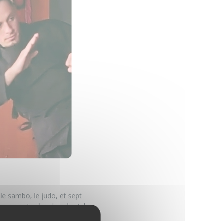
le sambo, le judo, et sept
urs particulier dans le style
e club de la famille Wu à Sète,