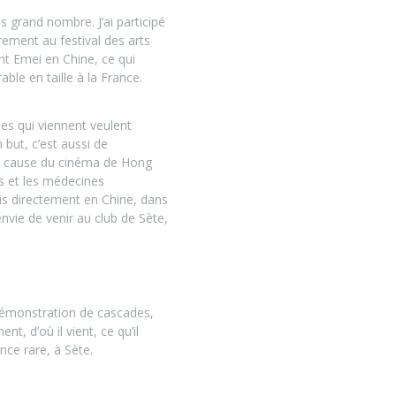
s grand nombre. J’ai participé
èrement au festival des arts
nt Emei en Chine, ce qui
le en taille à la France.
nes qui viennent veulent
 but, c’est aussi de
 à cause du cinéma de Hong
es et les médecines
ris directement en Chine, dans
nvie de venir au club de Sète,
 démonstration de cascades,
, d’où il vient, ce qu’il
nce rare, à Sète.