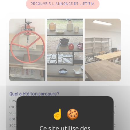
DÉCOUVRIR L'ANNONCE DE LÆTITIA
Quel a été ton parcours ?
Les premières années, j’étais à mon compte mais dans
mon ancienne chambre chez mes parents. Ensuite je me
suis reconvertie à 30 ans, j’ai refait un CAP esthétique. Et
après, le Covid est passé par là. J’étais commerçante en
secteur non-essentiel, donc obligée de fermer. C’est à ce
Ce site utilise des