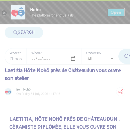
Panneau de gestion des cookies
Nohô
Open
The platform for enthusiasts
SEARCH
Where?
When?
Universe?
Laetitia Hôte Nohô près de Châteaudun vous ouvre
son atelier
from Nohô
On Friday 31 July 2026 at 17:16
LAETITIA, HÔTE NOHÔ PRÈS DE CHÂTEAUDUN :
CÉRAMISTE DIPLÔMÉE, ELLE VOUS OUVRE SON