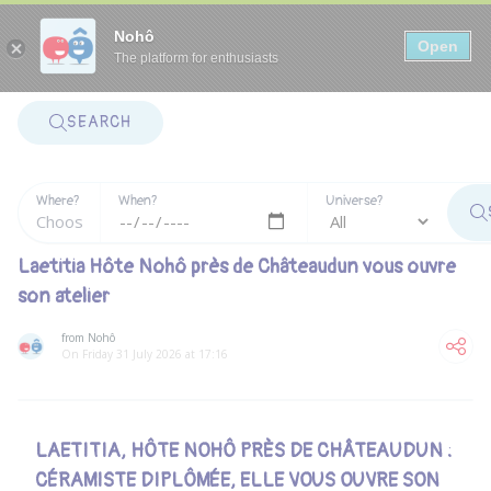
Panneau de gestion des cookies
Nohô
Open
The platform for enthusiasts
SEARCH
Where?
When?
Universe?
Laetitia Hôte Nohô près de Châteaudun vous ouvre
son atelier
from Nohô
On Friday 31 July 2026 at 17:16
LAETITIA, HÔTE NOHÔ PRÈS DE CHÂTEAUDUN :
CÉRAMISTE DIPLÔMÉE, ELLE VOUS OUVRE SON