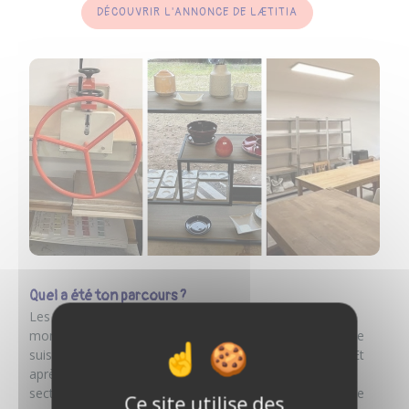
DÉCOUVRIR L'ANNONCE DE LÆTITIA
Quel a été ton parcours ?
Les premières années, j’étais à mon compte mais dans
mon ancienne chambre chez mes parents. Ensuite je me
suis reconvertie à 30 ans, j’ai refait un CAP esthétique. Et
après, le Covid est passé par là. J’étais commerçante en
secteur non-essentiel, donc obligée de fermer. C’est à ce
Ce site utilise des