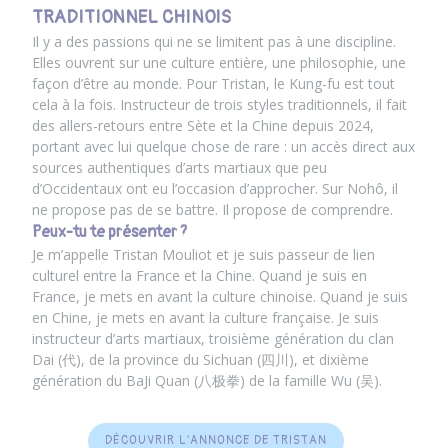
TRADITIONNEL CHINOIS
Il y a des passions qui ne se limitent pas à une discipline.
Elles ouvrent sur une culture entière, une philosophie, une
façon d’être au monde. Pour Tristan, le Kung-fu est tout
cela à la fois. Instructeur de trois styles traditionnels, il fait
des allers-retours entre Sète et la Chine depuis 2024,
portant avec lui quelque chose de rare : un accès direct aux
sources authentiques d’arts martiaux que peu
d’Occidentaux ont eu l’occasion d’approcher. Sur Nohô, il
ne propose pas de se battre. Il propose de comprendre.
Peux-tu te présenter ?
Je m’appelle Tristan Mouliot et je suis passeur de lien
culturel entre la France et la Chine. Quand je suis en
France, je mets en avant la culture chinoise. Quand je suis
en Chine, je mets en avant la culture française. Je suis
instructeur d’arts martiaux, troisième génération du clan
Dai (代), de la province du Sichuan (四川), et dixième
génération du BaJi Quan (八极拳) de la famille Wu (吴).
DÉCOUVRIR L'ANNONCE DE TRISTAN