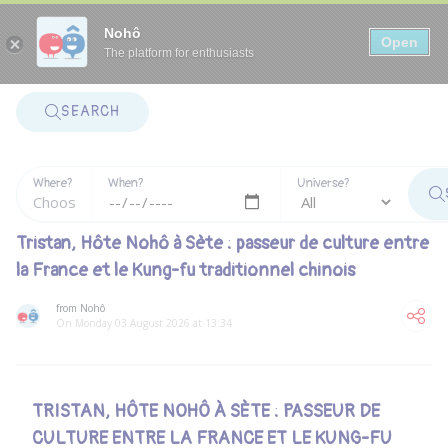
Panneau de gestion des cookies
Nohô
Open
The platform for enthusiasts
SEARCH
Where?
When?
Universe?
Tristan, Hôte Nohô à Sète : passeur de culture entre
la France et le Kung-fu traditionnel chinois
from Nohô
On Monday 03 August 2026 at 13:34
TRISTAN, HÔTE NOHÔ À SÈTE : PASSEUR DE
CULTURE ENTRE LA FRANCE ET LE KUNG-FU