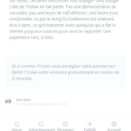
Sur
Nohô
, certaines rencontres font voyager sans bouger.
Celle de Tristan en fait partie. Pas une démonstration de
cascades, pas une leçon de self-défense : une heure pour
comprendre ce que le Kung-fu traditionnel est vraiment,
d’où il vient, ce qu’il transmet. Avec quelqu’un qui a fait le
chemin jusqu’aux sources pour vous le rapporter. Une
expérience rare, à Sète.
Et si comme Tristan vous partagiez votre passion sur
Nohô ?
Créez votre annonce gratuitement
en moins de
5 minutes.
from Nohô
On Monday 03 August 2026 at 13:34
Home
Advertisements
Messages
Publish
Account