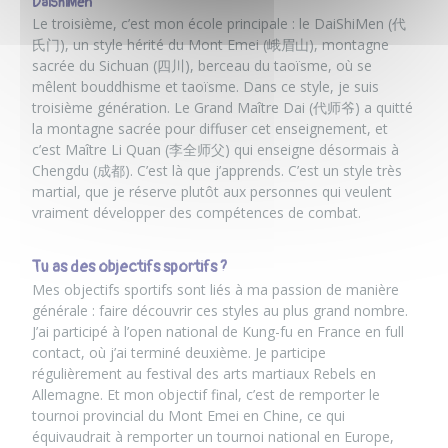
DaiShiMen
Le troisième, c’est mon école principale : le DaiShiMen (代
氏门), un style hérité du Mont Emei (峨眉山), montagne
sacrée du Sichuan (四川), berceau du taoïsme, où se
mêlent bouddhisme et taoïsme. Dans ce style, je suis
troisième génération. Le Grand Maître Dai (代师爷) a quitté
la montagne sacrée pour diffuser cet enseignement, et
c’est Maître Li Quan (李全师父) qui enseigne désormais à
Chengdu (成都). C’est là que j’apprends. C’est un style très
martial, que je réserve plutôt aux personnes qui veulent
vraiment développer des compétences de combat.
Tu as des objectifs sportifs ?
Mes objectifs sportifs sont liés à ma passion de manière
générale : faire découvrir ces styles au plus grand nombre.
J’ai participé à l’open national de Kung-fu en France en full
contact, où j’ai terminé deuxième. Je participe
régulièrement au festival des arts martiaux Rebels en
Allemagne. Et mon objectif final, c’est de remporter le
tournoi provincial du Mont Emei en Chine, ce qui
équivaudrait à remporter un tournoi national en Europe,