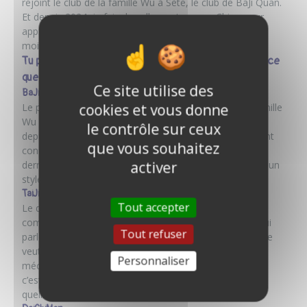
rejoint le club de la famille Wu à Sète, le club de BaJi Quan.
Et depuis 2024, je fais des allers-retours en Chine pour
approfondir mon apprentissage, six mois en France, six
mois en Chine.
Tu pratiques et enseignes trois styles différents. Est-ce
que tu peux nous en parler ?
Ce site utilise des
BaJi Quan
cookies et vous donne
Le premier, c’est le BaJi Quan (八极拳), le style de la famille
Wu (吴). C’est un style qui se transmet de père en fils
le contrôle sur ceux
depuis de nombreuses générations. Il est historiquement
que vous souhaitez
connu pour avoir été utilisé par les gardes du corps du
activer
dernier empereur de Chine, sous la dynastie Qing. C’est un
style très explosif, qui m’a plu immédiatement.
TaiJi Quan
Tout accepter
Le deuxième, c’est le TaiJi Quan (太极拳), ou Tai-chi
comme on dit en France, dans le style Chen. C’est ce qui
Tout refuser
parle au plus grand nombre, parce que tout le monde ne
veut pas forcément la bagarre. Le TaiJi travaille sur les
Personnaliser
mécaniques internes et externes du corps. À mes yeux,
c’est une discipline fondamentale, presque obligatoire,
quelle que soit la voie qu’on choisit dans le Kung-fu.