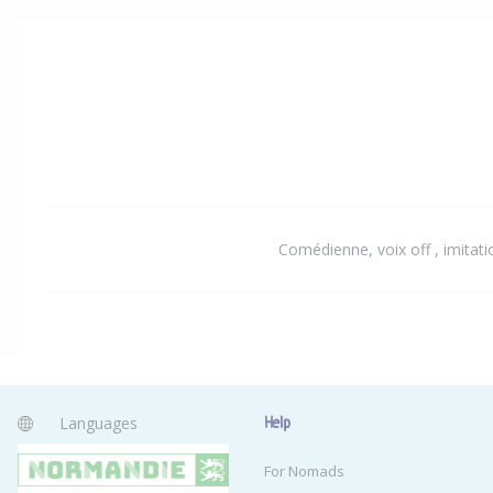
Comédienne, voix off , imitatio
Languages
Help
English
For Nomads