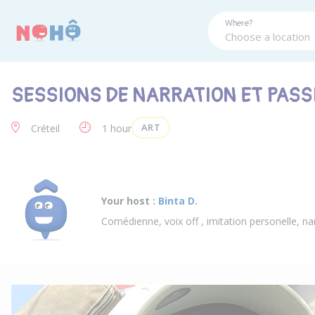
Panneau de gestion des cookies
Where?
SESSIONS DE NARRATION ET PASS
ART
Créteil
1 hour
Your host :
Binta D.
Comédienne, voix off , imitation personelle, nar