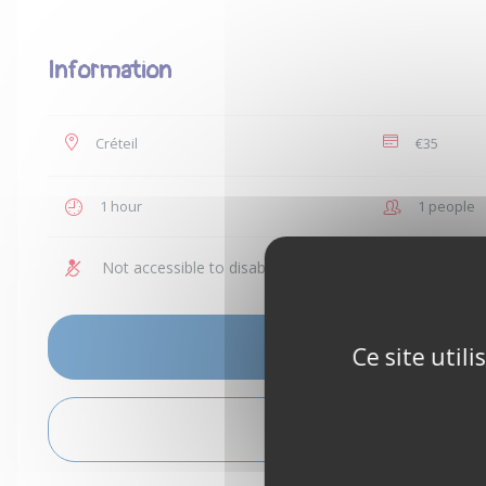
Information
Créteil
€35
1 hour
1 people
Not accessible to disabled people
Children 
SEE AVAILABILITY PERIODS
Ce site util
GIVE ME DIRECTIONS