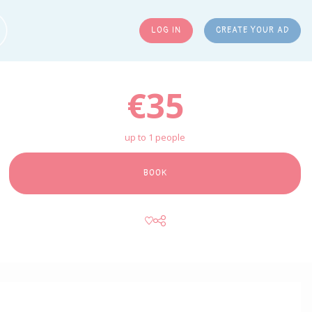
LOG IN
CREATE YOUR AD
ARCH
€35
up to 1 people
BOOK