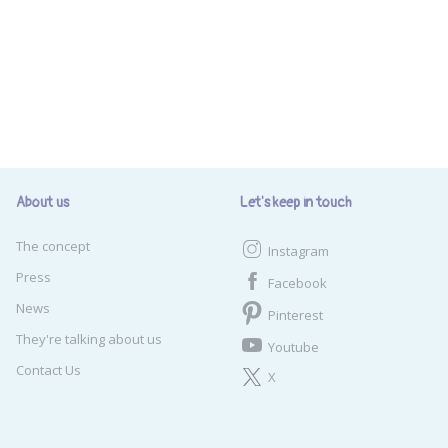
About us
Let's keep in touch
The concept
Instagram
Press
Facebook
News
Pinterest
They're talking about us
Youtube
Contact Us
X