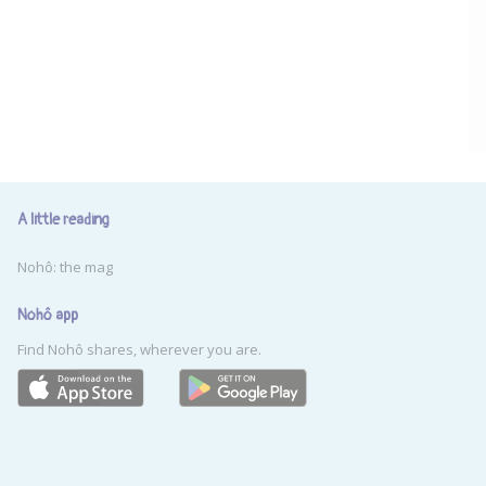
A little reading
Nohô: the mag
Nohô app
Find Nohô shares, wherever you are.