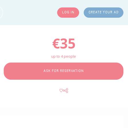
LOG IN
CREATE YOUR AD
ARCH
€35
up to 4 people
ASK FOR RESERVATION