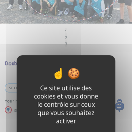
1
2
3
Double Dutch et Jump Rope
Ce site utilise des
SPORT
cookies et vous donne
Your host :
Yan E.
le contrôle sur ceux
SPORTS EDUCATOR
que vous souhaitez
activer