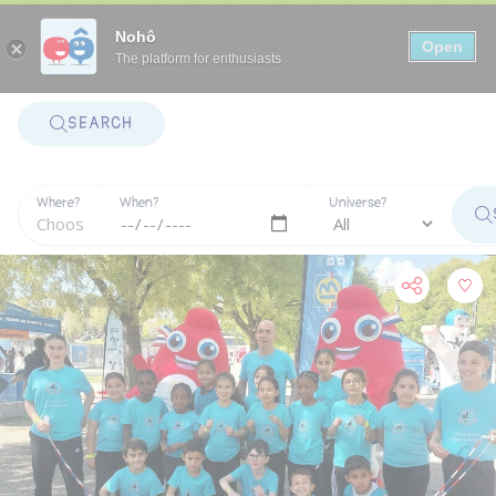
Panneau de gestion des cookies
Nohô
Open
The platform for enthusiasts
SEARCH
Where?
When?
Universe?