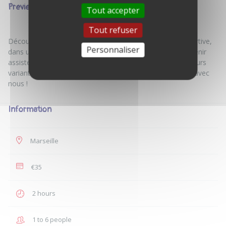
Preview
Tout accepter
Tout refuser
Découverte du Double Dutch et de la Corde à Sauter Sportive,
Personnaliser
dans une ambiance conviviale, petits et grands peuvent venir
assister à un cours d'essai. Cette discipline propose plusieurs
variantes ( Vitesse, Endurance, Freestyle...). Viens Jumper avec
Information
Marseille
€35
2 hours
1 to 6 people