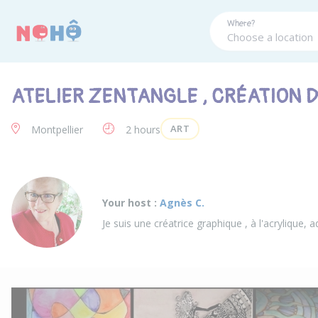
Panneau de gestion des cookies
Where?
ATELIER ZENTANGLE , CRÉATION 
ART
Montpellier
2 hours
Your host :
Agnès C.
Je suis une créatrice graphique , à l'acrylique, a