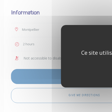
Information
Montpellier
€35
2 hours
1 to 4 peo
Ce site util
Not accessible to disabled people
Children 
SEE AVAILABILITY PERIODS
GIVE ME DIRECTIONS