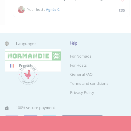
Your host :
Agnès C.
€35
Languages
Help
English
For Nomads
For Hosts
French
General FAQ
Terms and conditions
Privacy Policy
100% secure payment
Home
Advertisement