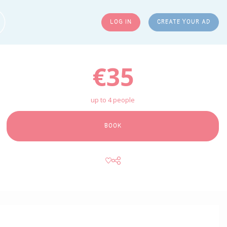
LOG IN
CREATE YOUR AD
ARCH
€35
up to 4 people
BOOK