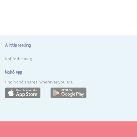
A little reading
Nohô: the mag
Nohô app
Find Nohô shares, wherever you are.
-
served
Legal Notices
Publish
Account