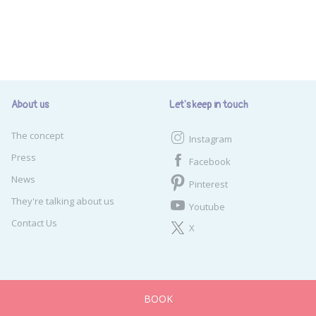
About us
Let's keep in touch
The concept
Instagram
Press
Facebook
News
Pinterest
They're talking about us
Youtube
Contact Us
X
© Guestraveler SAS - All rights re
BOOK
s
Messages