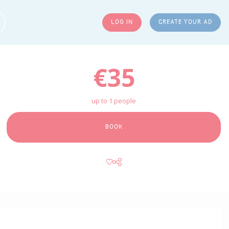
LOG IN
CREATE YOUR AD
ARCH
€35
up to 1 people
BOOK