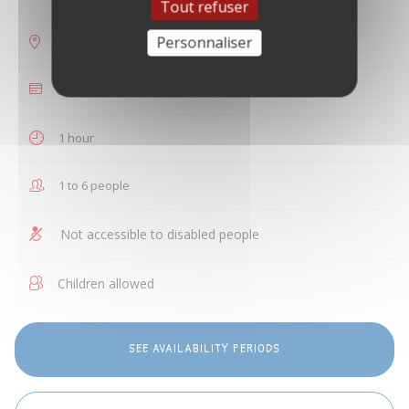
Tout refuser
Personnaliser
L'Isle-sur-la-Sorgue
€35
1 hour
1 to 6 people
Not accessible to disabled people
Children allowed
SEE AVAILABILITY PERIODS