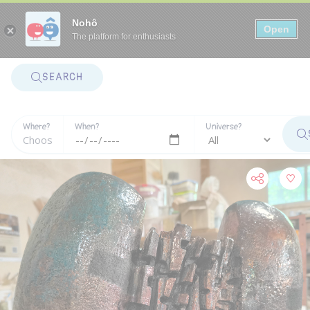
Panneau de gestion des cookies
Nohô
Open
The platform for enthusiasts
SEARCH
Where?
When?
Universe?