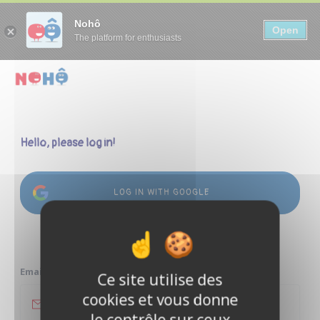
Panneau de gestion des cookies
Nohô
Open
The platform for enthusiasts
Hello, please log in!
LOG IN WITH GOOGLE
or
Email address
Ce site utilise des
cookies et vous donne
le contrôle sur ceux