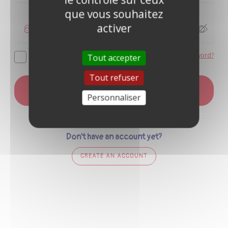
que vous souhaitez
activer
Forgot your password?
Remember me
Tout accepter
Tout refuser
LOG IN
Personnaliser
Don't have an account yet?
CREATE AN ACCOUNT