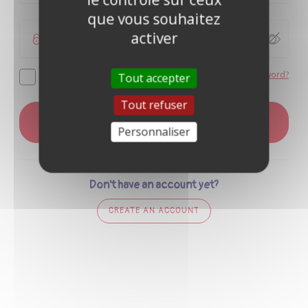
que vous souhaitez
activer
Forgot your password?
Remember me
Tout accepter
Tout refuser
LOG IN
Personnaliser
Don't have an account yet?
CREATE AN ACCOUNT