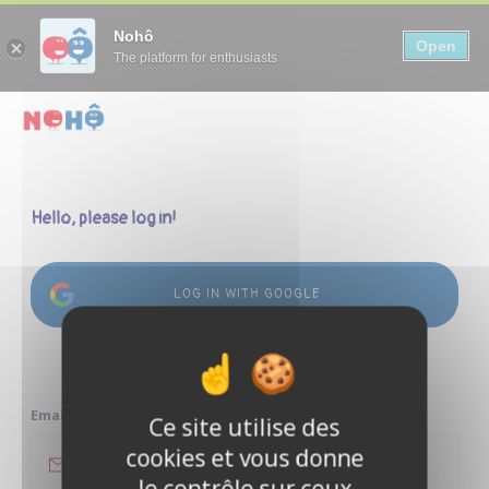
Panneau de gestion des cookies
Nohô
Open
The platform for enthusiasts
Hello, please log in!
LOG IN WITH GOOGLE
or
Email address
Ce site utilise des
cookies et vous donne
le contrôle sur ceux