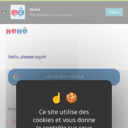
Panneau de gestion des cookies
Nohô
Open
The platform for enthusiasts
Hello, please log in!
LOG IN WITH GOOGLE
or
Email address
Ce site utilise des
cookies et vous donne
le contrôle sur ceux