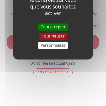
que vous souhaitez
activer
Forgot your password?
Remember me
Tout accepter
Tout refuser
LOG IN
Personnaliser
Don't have an account yet?
CREATE AN ACCOUNT