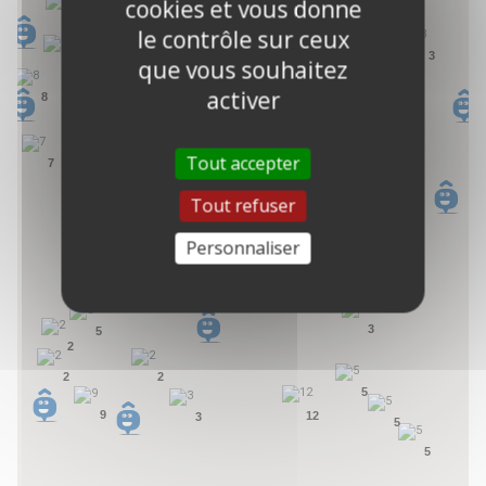
cookies et vous donne
6
3
22
le contrôle sur ceux
3
2
25
3
que vous souhaitez
2
activer
8
4
2
4
Tout accepter
4
7
Tout refuser
2
2
Personnaliser
2
3
2
3
5
2
2
2
5
9
12
3
5
5